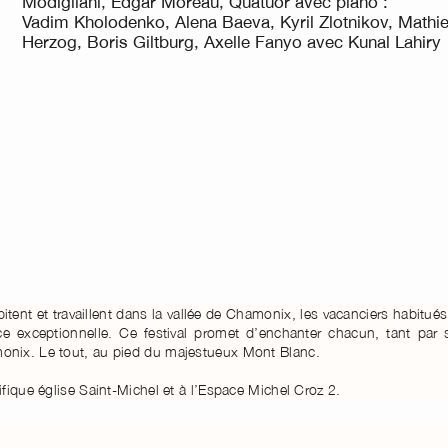
Modigliani, Edgar Moreau, Quatuor avec piano :
Vadim Kholodenko, Alena Baeva, Kyril Zlotnikov, Mathi
Herzog, Boris Giltburg, Axelle Fanyo avec Kunal Lahiry
itent et travaillent dans la vallée de Chamonix, les vacanciers habitués
 exceptionnelle. Ce festival promet d’enchanter chacun, tant par 
onix. Le tout, au pied du majestueux Mont Blanc.
fique église Saint-Michel et à l’Espace Michel Croz 2.