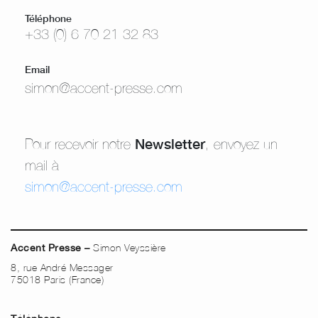
Téléphone
+33 (0) 6 70 21 32 83
Email
simon@accent-presse.com
Newsletter
Pour recevoir notre
, envoyez un
mail à
simon@accent-presse.com
Simon Veyssière
Accent Presse –
8, rue André Messager
75018 Paris (France)