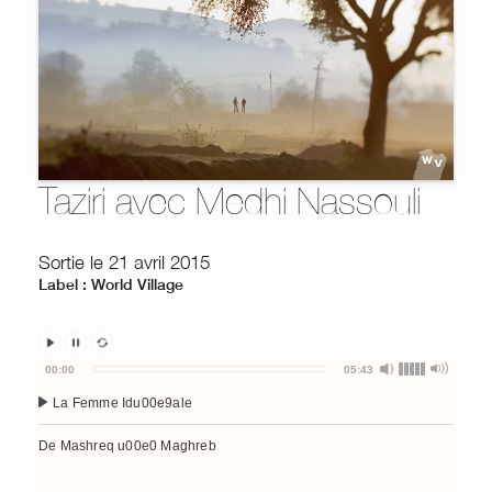
Taziri avec Medhi Nassouli
Sortie le 21 avril 2015
Label : World Village
Audio
00:00
05:43
Player
La Femme Idu00e9ale
De Mashreq u00e0 Maghreb