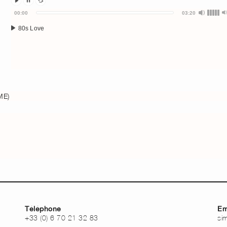
Audio
00:00
03:20
Player
80s Love
ME)
Téléphone
Em
+33 (0) 6 70 21 32 83
si