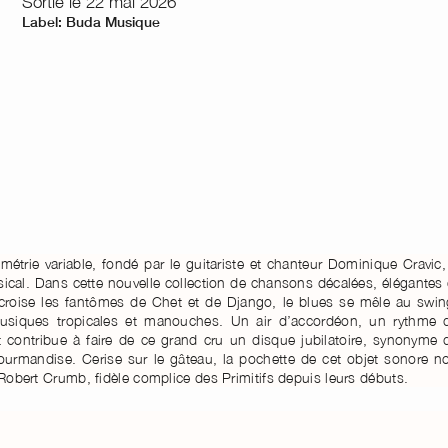
Sortie le 22 mai 2026
Label: Buda Musique
trie variable, fondé par le guitariste et chanteur Dominique Cravic,
cal. Dans cette nouvelle collection de chansons décalées, élégantes 
 croise les fantômes de Chet et de Django, le blues se mêle au swin
usiques tropicales et manouches. Un air d’accordéon, un rythme 
contribue à faire de ce grand cru un disque jubilatoire, synonyme 
ourmandise. Cerise sur le gâteau, la pochette de cet objet sonore n
 Robert Crumb, fidèle complice des Primitifs depuis leurs débuts.