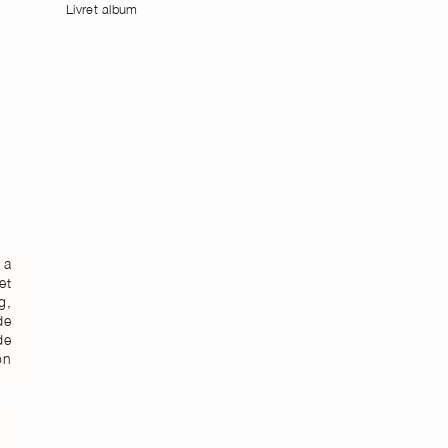
Livret album
 a
et
g,
de
de
on