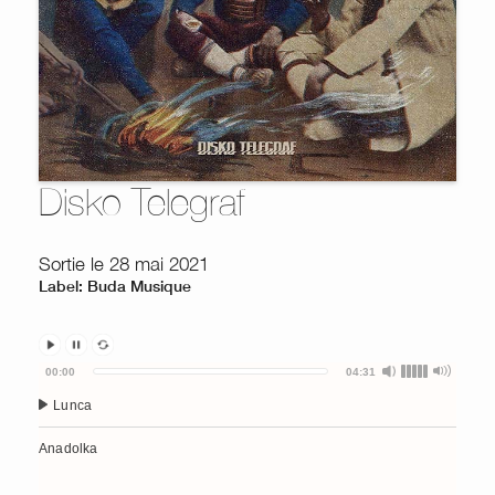
Disko Telegraf
Sortie le 28 mai 2021
Label: Buda Musique
Audio
00:00
04:31
Player
Lunca
Anadolka