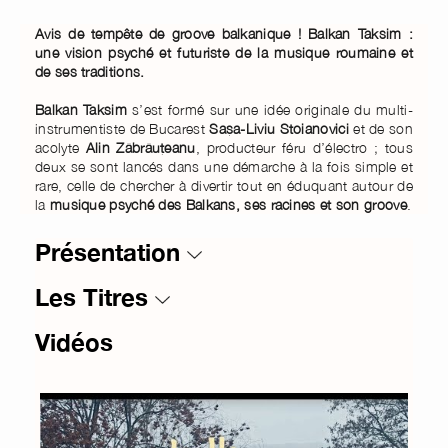
Avis de tempête de groove balkanique !
Balkan Taksim :
une vision psyché et futuriste de la musique roumaine et
de ses traditions.
Balkan Taksim
s’est formé sur une idée originale du multi-
instrumentiste de Bucarest
Sa
ș
a-Liviu Stoianovici
et de son
acolyte
Alin
Zăbrău
ț
eanu
, producteur féru d’électro ; tous
deux se sont lancés dans une démarche à la fois simple et
rare, celle de chercher à divertir tout en éduquant autour de
la
musique psyché des Balkans, ses racines et son groove
.
Présentation
Les Titres
Vidéos