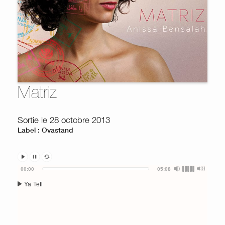
Matriz
Sortie le 28 octobre 2013
Label : Ovastand
Audio
00:00
05:08
Player
Ya Tefl