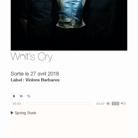
Wolf’s Cry
Sortie le 27 avril 2018
Label : Violons Barbares
Audio
00:00
04:47
Player
Spring Punk