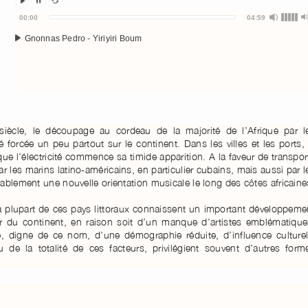
Audio
00:00
04:59
Player
Gnonnas Pedro - Yiriyiri Boum
siècle, le découpage au cordeau de la majorité de l’Afrique par l
orcée un peu partout sur le continent. Dans les villes et les ports, 
que l’électricité commence sa timide apparition. A la faveur de transpor
r les marins latino-américains, en particulier cubains, mais aussi par l
ablement une nouvelle orientation musicale le long des côtes africaine
la plupart de ces pays littoraux connaissent un important développeme
eur du continent, en raison soit d’un manque d’artistes emblématique
 digne de ce nom, d’une démographie réduite, d’influence culturel
de la totalité de ces facteurs, privilégient souvent d’autres form