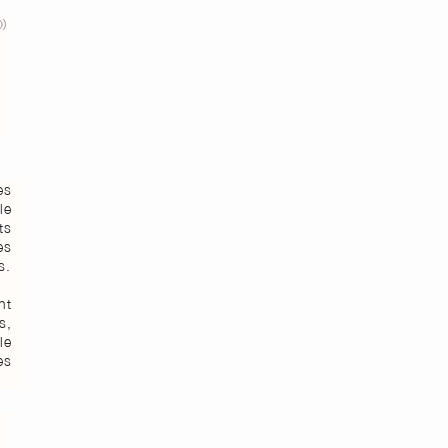
es
le
ts
es
s.
nt
s,
le
es