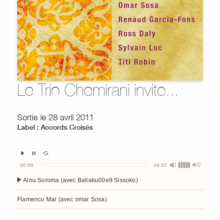
Le Trio Chemirani invite...
Sortie le 28 avril 2011
Label : Accords Croisés
Audio
00:00
04:37
Player
Alou Soroma (avec Ballaku00e9 Sissoko)
Flamenco Mar (avec omar Sosa)
Dordaneh (avec Sylvain Luc)