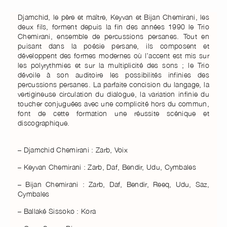
Djamchid, le père et maître, Keyvan et Bijan Chemirani, les
Azadeh (avec Omar Sosa & B. Sissoko)
deux fils, forment depuis la fin des années 1990 le Trio
Chemirani, ensemble de percussions persanes. Tout en
puisant dans la poésie persane, ils composent et
développent des formes modernes où l’accent est mis sur
les polyrythmies et sur la multiplicité des sons ; le Trio
dévoile à son auditoire les possibilités infinies des
percussions persanes. La parfaite concision du langage, la
vertigineuse circulation du dialogue, la variation infinie du
toucher conjuguées avec une complicité hors du commun,
font de cette formation une réussite scénique et
discographique.
– Djamchid Chemirani : Zarb, Voix
– Keyvan Chemirani : Zarb, Daf, Bendir, Udu, Cymbales
– Bijan Chemirani : Zarb, Daf, Bendir, Reeq, Udu, Saz,
Cymbales
– Ballaké Sissoko : Kora