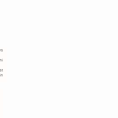
rs
ni
st
in