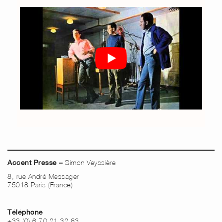
Simon Veyssière
Accent Presse –
8, rue André Messager
75018 Paris (France)
Téléphone
+33 (0) 6 70 21 32 83