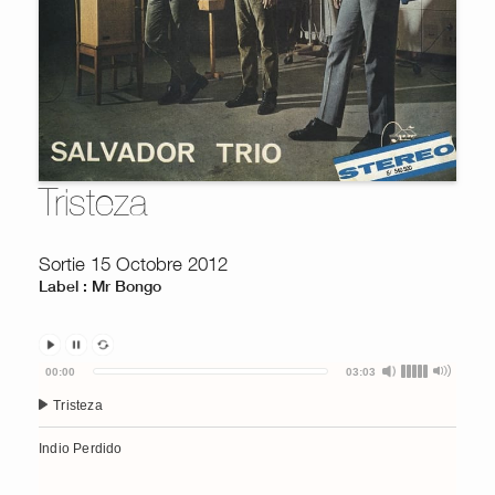
Tristeza
Sortie 15 Octobre 2012
Label : Mr Bongo
Audio
00:00
03:03
Player
Tristeza
Indio Perdido