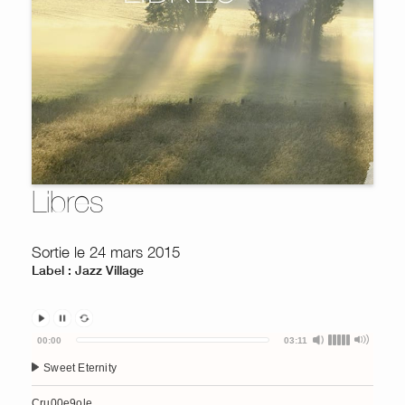
Libres
Sortie le 24 mars 2015
Label : Jazz Village
Audio
00:00
03:11
Player
Sweet Eternity
Cru00e9ole