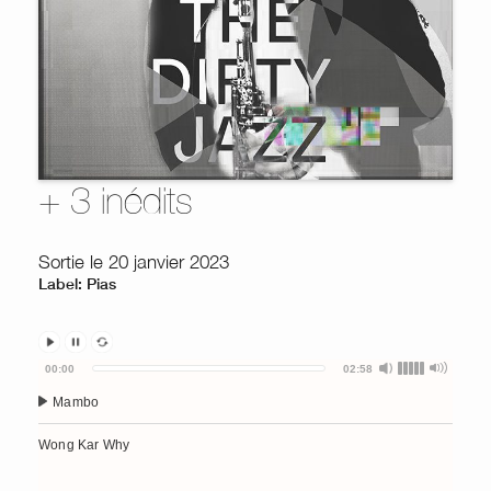
+ 3 inédits
Sortie le 20 janvier 2023
Label: Pias
Audio
00:00
02:58
Player
Mambo
Wong Kar Why