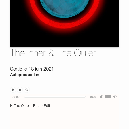
The Inner & The Outer
Sortie le 18 juin 2021
Autoproduction
Audio
00:00
04:01
Player
The Outer - Radio Edit