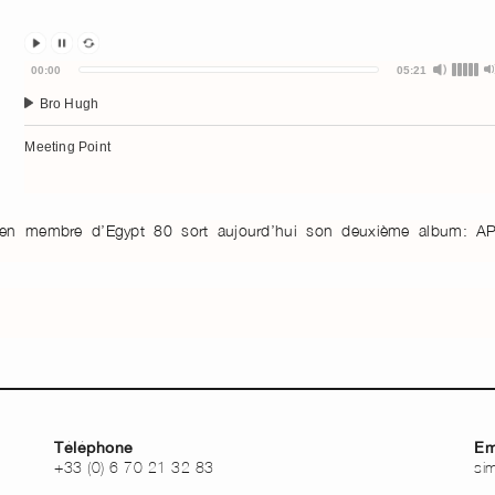
Audio
00:00
05:21
Player
Bro Hugh
Meeting Point
en membre d’Egypt 80 sort aujourd’hui son deuxième album: A
Téléphone
Em
+33 (0) 6 70 21 32 83
si