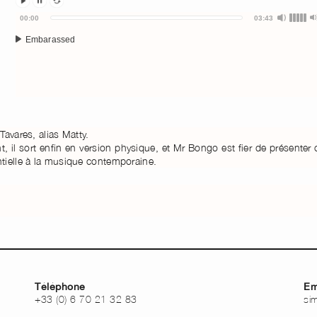
Audio
00:00
03:43
Player
Embarassed
avares, alias Matty.
, il sort enfin en version physique, et Mr Bongo est fier de présenter 
tielle à la musique contemporaine.
Téléphone
Em
+33 (0) 6 70 21 32 83
si