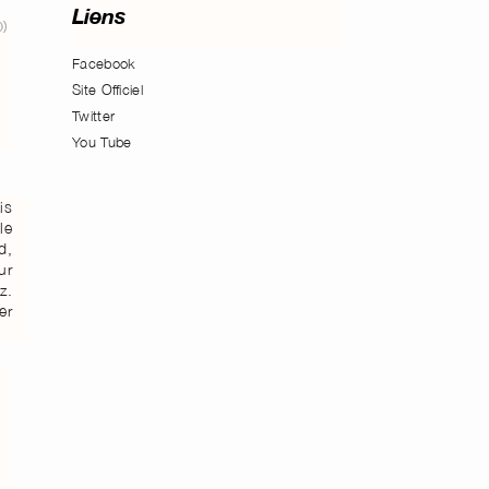
Liens
Facebook
Site Officiel
Twitter
You Tube
is
le
d,
ur
z.
er