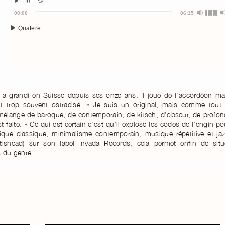
Audio
00:00
06:15
Player
Quatere
a grandi en Suisse depuis ses onze ans. Il joue de l’accordéon ma
t trop souvent ostracisé. « Je suis un original, mais comme tout 
ange de baroque, de contemporain, de kitsch, d’obscur, de profon
st faite. » Ce qui est certain c’est qu’il explose les codes de l’engin po
sique classique, minimalisme contemporain, musique répétitive et jaz
ishead) sur son label Invada Records, cela permet enfin de situ
s du genre.