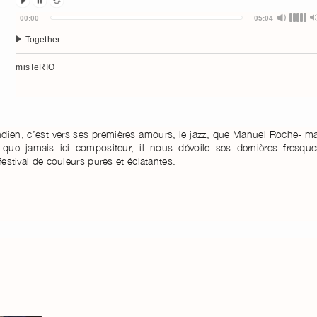
Audio
00:00
05:04
Player
Together
misTeRIO
ndien, c’est vers ses premières amours, le jazz, que Manuel Roche- m
s que jamais ici compositeur, il nous dévoile ses dernières fresque
festival de couleurs pures et éclatantes.