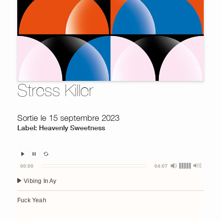
Stress Killer
Sortie le 15 septembre 2023
Label: Heavenly Sweetness
Audio
00:00
04:07
Player
Vibing In Ay
Fuck Yeah