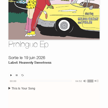
Prologue Ep
Sortie le 19 juin 2026
Label: Heavenly Sweetness
Audio
00:00
04:52
Player
This Is Your Song