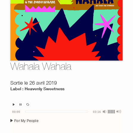
Wahala Wahala
Sortie le 26 avril 2019
Label : Heavenly Sweetness
Audio
00:00
03:16
Player
For My People