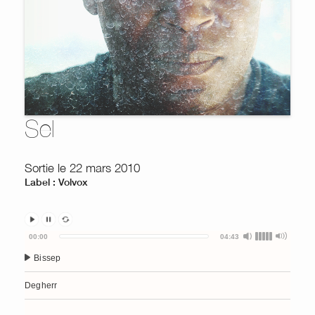
Sel
Sortie le 22 mars 2010
Label : Volvox
Audio
00:00
04:43
Player
Bissep
Degherr
Sel