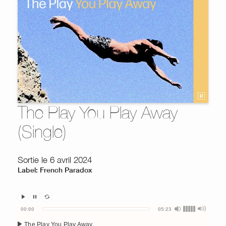
The Play You Play Away
(Single)
Sortie le 6 avril 2024
Label: French Paradox
Audio
00:00
05:23
Player
The Play You Play Away