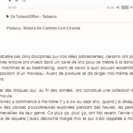
Audio
00:00
01:46
Player
Os Tubaru00f5es - Tabanca
Pinduca - Mistura De Carimbo Com Ciranda
battre ses cinq disciplines sur nos têtes adolescentes, certains ont pr
res encore ont investi dans un carré de lino pour se mettre à la dans
ux machines et au beatmaking, avant de savoir à quoi pouvait ressembl
position d’un morceau. Avant de produire et de diriger moi-même d
rs.
er des disques qui, au fil des années, ont constitué une collection e
 ma vie.
trines a commencé à me titiller il y a six ou sept ans, quand j’ai attaq
r des caisses poussiéreuses explorées pendant des heures, les perl
merveilles de leur genre. Ca plus ça, plus ça, ont fait revenir l’envie 
 de laquelle j’avais décroché malgré moi et qui s’est rappelée à m