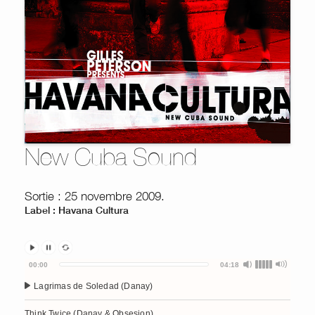
New Cuba Sound
Sortie : 25 novembre 2009.
Label : Havana Cultura
Audio
00:00
04:18
Player
Lagrimas de Soledad (Danay)
Think Twice (Danay & Obsesion)