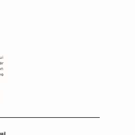
ui
er
en
re
ail