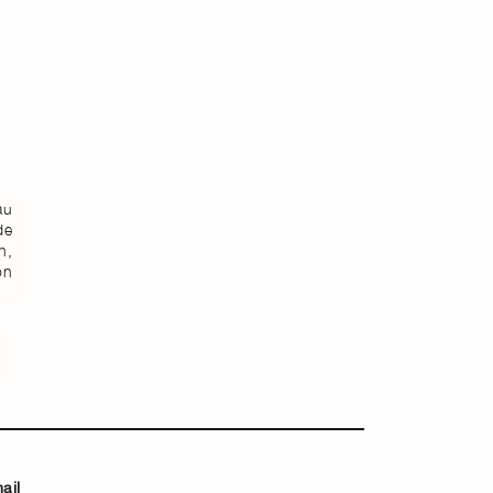
au
de
n,
on
ail