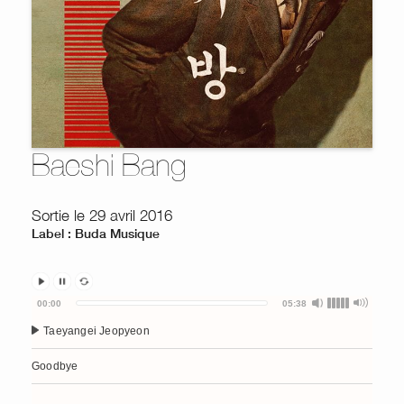
Baeshi Bang
Sortie le 29 avril 2016
Label : Buda Musique
Audio
00:00
05:38
Player
Taeyangei Jeopyeon
Goodbye
Hwangpo Dotdae