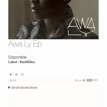
Awa Ly Ep
Disponible
Label : Bad#Diez
Audio
00:00
05:14
Player
Doum Doum Doum