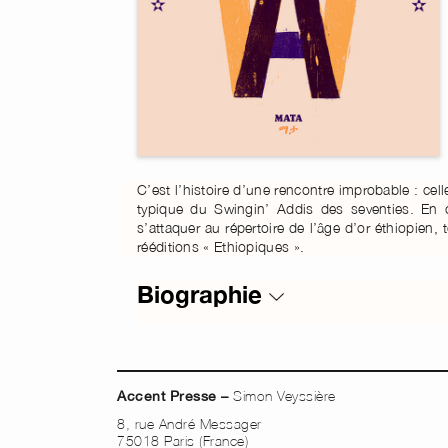
C’est l’histoire d’une rencontre improbable : cell
typique du Swingin’ Addis des seventies. En 
s’attaquer au répertoire de l’âge d’or éthiopien, 
rééditions « Ethiopiques ».
Biographie
Simon Veyssière
Accent Presse –
8, rue André Messager
75018 Paris (France)