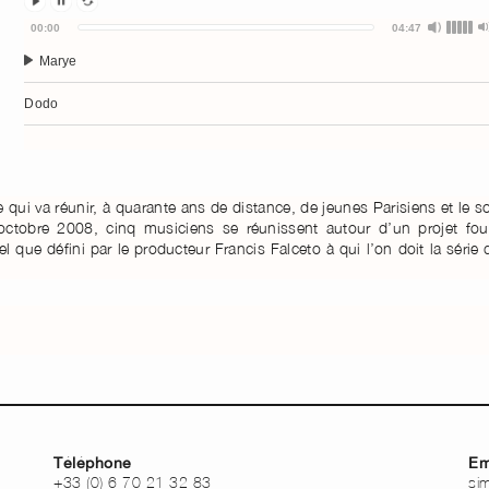
Audio
00:00
04:47
Player
Marye
Dodo
Mata
e qui va réunir, à quarante ans de distance, de jeunes Parisiens et le s
octobre 2008, cinq musiciens se réunissent autour d’un projet fou
tel que défini par le producteur Francis Falceto à qui l’on doit la série 
Téléphone
Em
+33 (0) 6 70 21 32 83
si