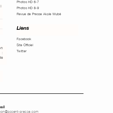
Photos HD 6-7
Photos HD 8-9
Revue de Presse Akale Wubé
Liens
Facebook
Site Officiel
on
Twitter
 :
de
ail
mon@accent-presse.com