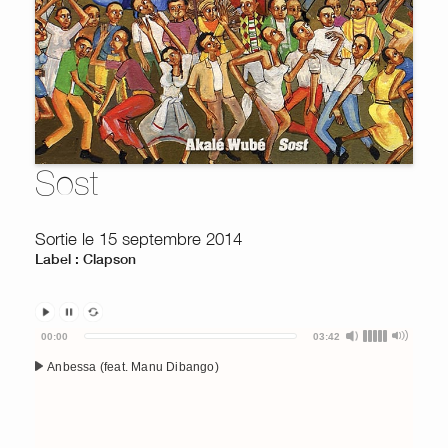
Sost
Sortie le 15 septembre 2014
Label : Clapson
Audio
00:00
03:42
Player
Anbessa (feat. Manu Dibango)