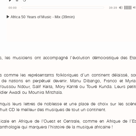
Audio
00:00
39:39
Player
Africa 50 Years of Music - Mix (39min)
, les musiciens ont accompagné l’évolution démocratique des Eta
us comme les représentants folkloriques d’un continent délaissé, so
s de nations en perpétuel devenir. Manu Dibango, Franco et Myri
Youssou Ndour, Salif Keita, Mory Kanté ou Touré Kunda. Leurs petit
idier Awadi ou Mounira Mitchala.
conquis leurs lettres de noblesse et une place de choix sur les scèn
x-huit CD le meilleur des musiques de tout un continent.
icale en Afrique de l’Ouest et Centrale, comme en Afrique de l’Es
nthologie qui marquera l’histoire de la musique africaine !