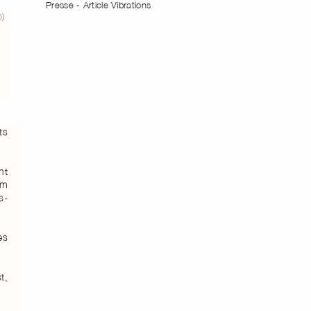
Presse - Article Vibrations
ts
nt
am
s-
es
t,